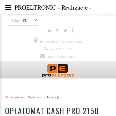
PROELTRONIC - Realizacje - Category: Galeria - Image: Opłatomat Cash Pro 2150
ul. Obwodowa 16, 05-660 Warka
+48 662 513 820
biuro@proeltronic.pl
Strona główna
Proeltronic
Realizacje
|
|
OPŁATOMAT CASH PRO 2150