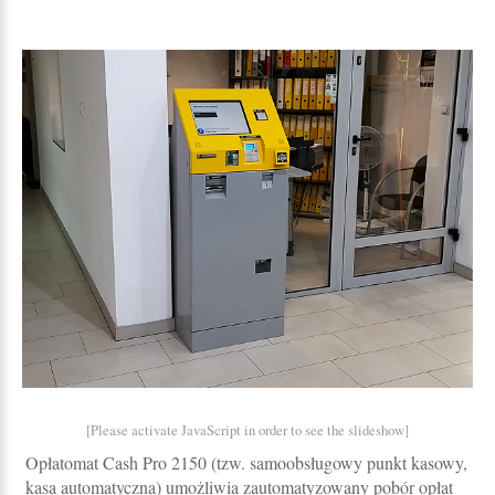
[Please activate JavaScript in order to see the slideshow]
Opłatomat Cash Pro 2150 (tzw. samoobsługowy punkt kasowy,
kasa automatyczna) umożliwia zautomatyzowany pobór opłat