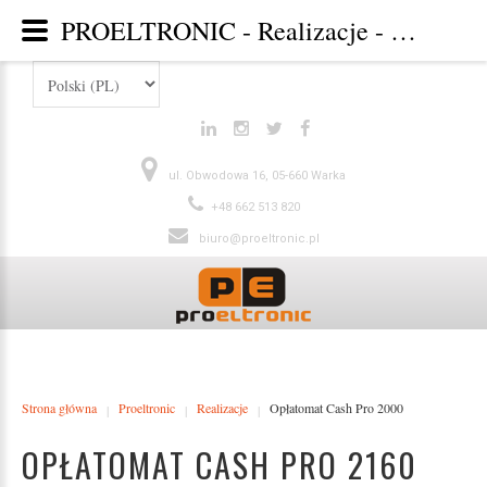
PROELTRONIC - Realizacje - Category: Galeria - Image: Opłatomat Cash Pro 2160
ul. Obwodowa 16, 05-660 Warka
+48 662 513 820
biuro@proeltronic.pl
Strona główna
Proeltronic
Realizacje
Opłatomat Cash Pro 2000
|
|
|
OPŁATOMAT CASH PRO 2160