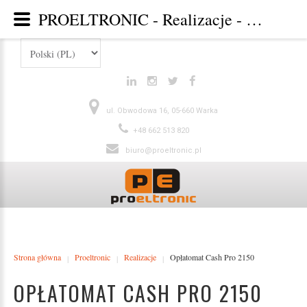
PROELTRONIC - Realizacje - Category: Galeria - Image: Opłatomat Cash Pro 2150
ul. Obwodowa 16, 05-660 Warka
+48 662 513 820
biuro@proeltronic.pl
Strona główna
Proeltronic
Realizacje
Opłatomat Cash Pro 2150
|
|
|
OPŁATOMAT CASH PRO 2150